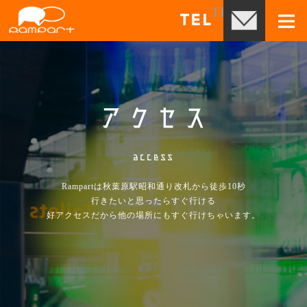
コ
TEL03-3525-4
お問
ン
メ
テ
ン
ツ
アクセス
へ
移
access
動
Rampartは秋葉原駅昭和通り改札から徒歩10秒
行きたいと思ったらすぐ行ける
好アクセスだから他の場所にもすぐ行けちゃいます。