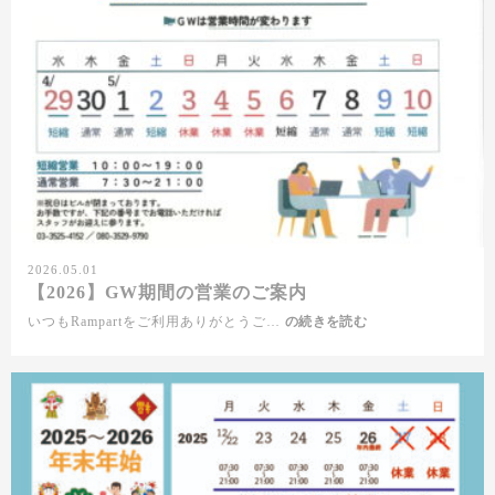
2026.05.01
【2026】GW期間の営業のご案内
いつもRampartをご利用ありがとうご…
【2026】
の続きを読む
GW
期
間
の
営
業
の