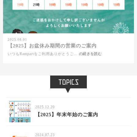
2025.08.01
【2025】お盆休み期間の営業のご案内
いつもRampartをご利用ありがとうご…
【2025】
の続きを読む
お
盆
休
み
TOPICS
期
間
の
営
2025.12.20
業
【2025】年末年始のご案内
の
ご
案
2024.07.23