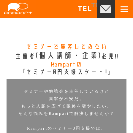
コ
TEL03-3525-4
お問
ン
メ
テ
ン
ツ
セミナーで集客してみたい
(個人講師・企業)
主催者
必見!!
へ
Rampartの
移
『セミナー0円支援スタート!!』
動
セミナーや勉強会を主催しているけど
集客が不安だ。
もっと人脈を広げて販路を増やしたい。
そんな悩みをRampartで解決しませんか？
Rampartのセミナー0円支援では、