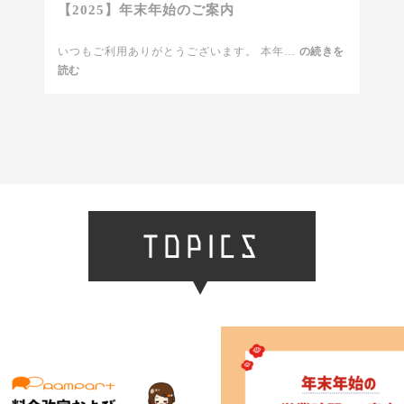
【2025】年末年始のご案内
いつもご利用ありがとうございます。 本年…
【2025】
の続きを
読む
年
末
年
始
の
ご
案
内
TOPICS