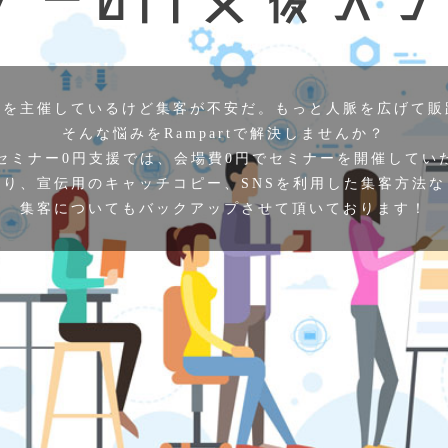
会を主催しているけど
集客が不安だ。
もっと人脈を広げて販
そんな悩みをRampartで解決しませんか？
tのセミナー0円支援では、
会場費0円でセミナーを
開催してい
作り、
宣伝用のキャッチコピー、
SNSを利用した集客方法
集客についてもバックアップさせて
頂いております！