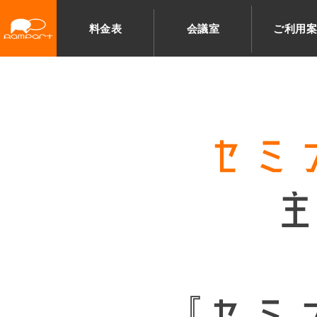
コ
料金表
会議室
ご利用
ン
テ
ン
ツ
へ
セミ
移
動
『セミナ