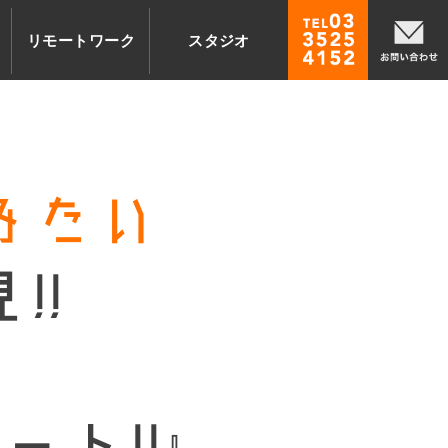
TEL03-3
リモートワーク
スタジオ
みたい
!!
ート!!』