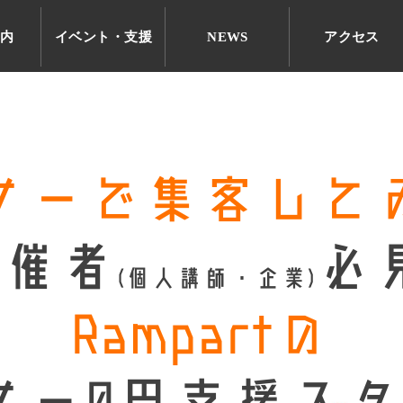
案内
イベント・支援
NEWS
アクセス
ナーで集客して
主催者
必見
(個人講師・企業)
Rampartの
ー0円支援スタ