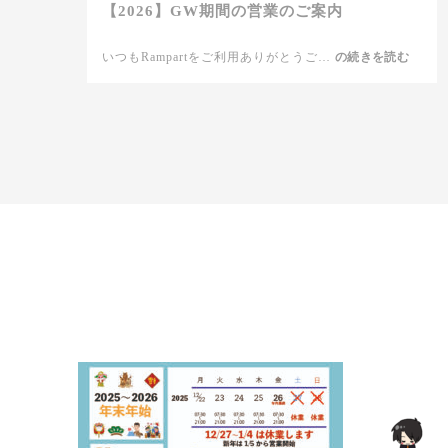
【2026】GW期間の営業のご案内
いつもRampartをご利用ありがとうご…
【2026】
の続きを読む
GW
期
間
の
営
業
の
ご
案
内