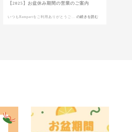
【2025】お盆休み期間の営業のご案内
いつもRampartをご利用ありがとうご…
【2025】
の続きを読む
お
盆
休
み
期
間
の
営
業
の
ご
案
内