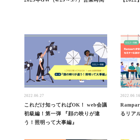
2022.06.27
2022.06.1
これだけ知ってればOK！ web会議
Ramp
初級編！第一弾 『顔の映りが違
るリアル
う！照明って大事編』